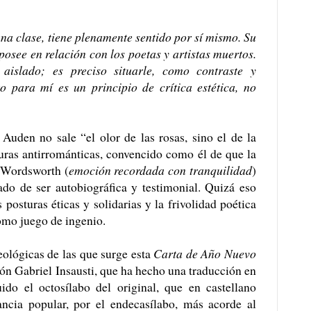
na clase, tiene plenamente sentido por sí mismo. Su
posee en relación con los poetas y artistas muertos.
islado; es preciso situarle, como contraste y
o para mí es un principio de crítica estética, no
Auden no sale “el olor de las rosas, sino el de la
turas antirrománticas, convencido como él de que la
n Wordsworth (
emoción recordada con tranquilidad
)
do de ser autobiográfica y testimonial. Quizá eso
 posturas éticas y solidarias y la frivolidad poética
como juego de ingenio.
deológicas de las que surge esta
Carta de Año Nuevo
ón Gabriel Insausti, que ha hecho una traducción en
uido el octosílabo del original, que en castellano
ancia popular, por el endecasílabo, más acorde al