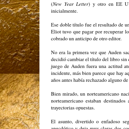
(
New Year Letter
) y otro en EE U
inicialmente.
Ese doble título fue el resultado de u
Eliot tuvo que pagar por recuperar l
cobrado un anticipo de otro editor.
No era la primera vez que Auden sac
decidió cambiar el título del libro si
juego de Auden fuera una actitud at
incidente, más bien parece que hay a
años antes había rechazado alguno de 
Bien mirado, un norteamericano naci
norteamericano estaban destinados 
trayectorias opuestas.
El asunto, divertido o enfadoso s
anecdótico y deja muy claras dos cos