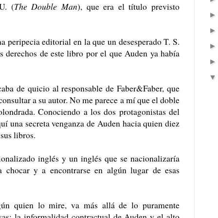
U. (
The Double Man
), que era el título previsto
na peripecia editorial en la que un desesperado T. S.
os derechos de este libro por el que Auden ya había
aba de quicio al responsable de Faber&Faber, que
n consultar a su autor. No me parece a mí que el doble
olondrada. Conociendo a los dos protagonistas del
quí una secreta venganza de Auden hacia quien diez
sus libros.
onalizado inglés y un inglés que se nacionalizaría
a chocar y a encontrarse en algún lugar de esas
egún quien lo mire, va más allá de lo puramente
as: la informalidad contractual de Auden y el alto