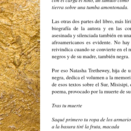
con él carga el niño, un túmulo como
tierra sobre una tumba amontonada.
Las otras dos partes del libro, más lír
biografía de la autora y en las c
asesinada y silenciada también en un
afroamericanos es evidente. No hay 
reivindica cuando se convierte en el
negros y de su madre, también negra.
Por eso Natasha Trethewey, hija de 
negra, dedica el volumen a la memor
de esos textos sobre el Sur, Misisipi,
poema, provocado por la muerte de s
Tras tu muerte
Saqué primero tu ropa de los armario
a la basura tiré la fruta, macada