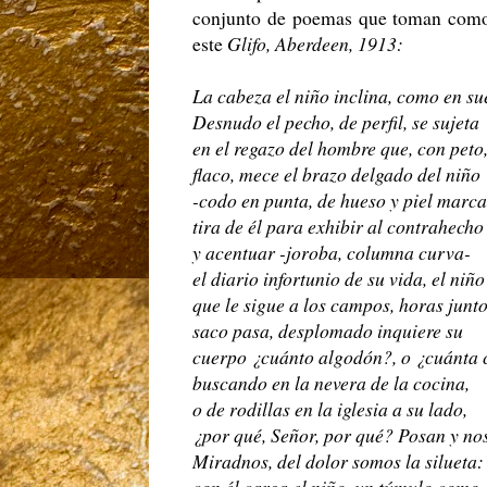
conjunto de poemas que toman como p
este
Glifo, Aberdeen, 1913:
La cabeza el niño inclina, como en su
Desnudo el pecho, de perfil, se sujeta
en el regazo del hombre que, con peto
flaco, mece el brazo delgado del niño
-codo en punta, de hueso y piel marca
tira de él para exhibir al contrahecho
y acentuar -joroba, columna curva-
el diario infortunio de su vida, el niño
que le sigue a los campos, horas junt
saco pasa, desplomado inquiere su
cuerpo ¿cuánto algodón?, o ¿cuánta
buscando en la nevera de la cocina,
o de rodillas en la iglesia a su lado,
¿por qué, Señor, por qué? Posan y no
Miradnos, del dolor somos la silueta: