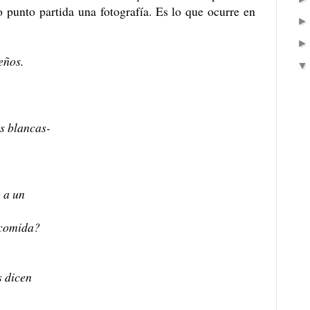
unto partida una fotografía. Es lo que ocurre en
eños.
,
s blancas-
o a un
 comida?
s dicen