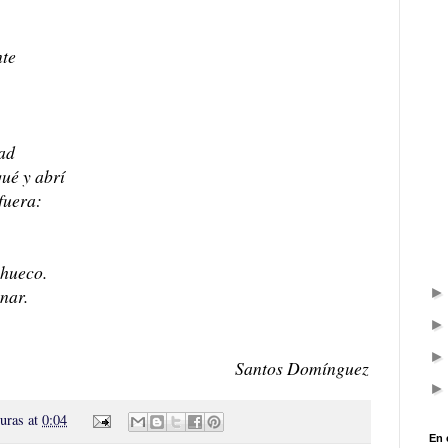
nte
tad
ué y abrí
fuera:
 hueco.
nar.
Santos Domínguez
turas
at
0:04
En 