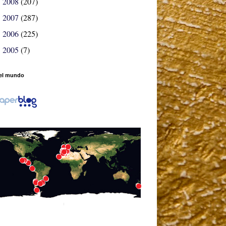
2008
(207)
►
2007
(287)
►
2006
(225)
►
2005
(7)
►
el mundo