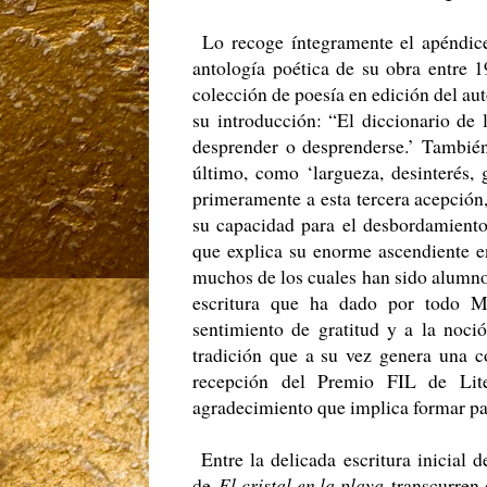
Lo recoge íntegramente el apéndi
antología poética de su obra entre
colección de poesía en edición del aut
su introducción: “El diccionario de
desprender o desprenderse.’ También
último, como ‘largueza, desinterés, 
primeramente a esta tercera acepción,
su capacidad para el desbordamiento
que explica su enorme ascendiente e
muchos de los cuales han sido alumnos
escritura que ha dado por todo Mé
sentimiento de gratitud y a la noci
tradición que a su vez genera una c
recepción del Premio FIL de Liter
agradecimiento que implica formar par
Entre la delicada escritura inicial 
de
El cristal en la playa
transcurren 