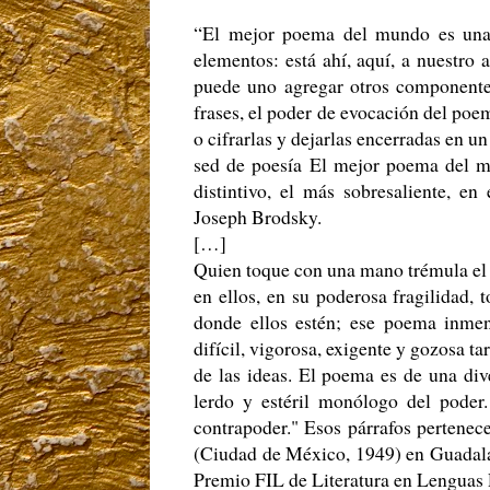
“El mejor poema del mundo es una 
elementos: está ahí, aquí, a nuestro 
puede uno agregar otros componentes
frases, el poder de evocación del poem
o cifrarlas y dejarlas encerradas en u
sed de poesía El mejor poema del mu
distintivo, el más sobresaliente, e
Joseph Brodsky.
[…]
Quien toque con una mano trémula el
en ellos, en su poderosa fragilidad, 
donde ellos estén; ese poema inmen
difícil, vigorosa, exigente y gozosa ta
de las ideas. El poema es de una dive
lerdo y estéril monólogo del poder.
contrapoder." Esos párrafos pertenec
(Ciudad de México, 1949) en Guadala
Premio FIL de Literatura en Lengua