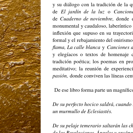
y su diálogo con la tradición de la q
de
El jardín de la luz
o
Cancion
de
Cuaderno de noviembre,
donde
monumental y caudaloso, laberíntico 
inflexión que supuso en su trayecto
formal y el rebajamiento del onirism
flama, La calle blanca
y
Canciones d
y elegíacos o textos de homenaje q
tradición poética; los poemas en p
meditativo; la reunión de experienc
pasión,
donde conviven las líneas cen
De ese libro forma parte un magnífic
De su perfecto hocico saldrá, cuando
un murmullo de Eclesiastés.
De su pelaje temerario saltarán las 
de las Revelaciones. Ángeles y arcáng