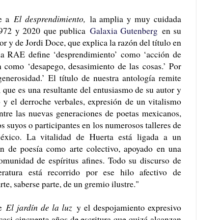
ce a
El desprendimiento,
la amplia y muy cuidada
 1972 y 2020 que publica
Galaxia Gutenberg
en su
or y de Jordi Doce, que explica la razón del título en
 la RAE define ‘desprendimiento’ como ‘acción de
 como ‘desapego, desasimiento de las cosas.’ Por
generosidad.’ El título de nuestra antología remite
 que es una resultante del entusiasmo de su autor y
 y el derroche verbales, expresión de un vitalismo
ntre las nuevas generaciones de poetas mexicanos,
 suyos o participantes en los numerosos talleres de
xico. La vitalidad de Huerta está ligada a un
ón de poesía como arte colectivo, apoyado en una
omunidad de espíritus afines. Todo su discurso de
atura está recorrido por ese hilo afectivo de
te, saberse parte, de un gremio ilustre."
de
El jardín de la luz
y el despojamiento expresivo
casi cincuenta años de escritura que quizá alcanzan