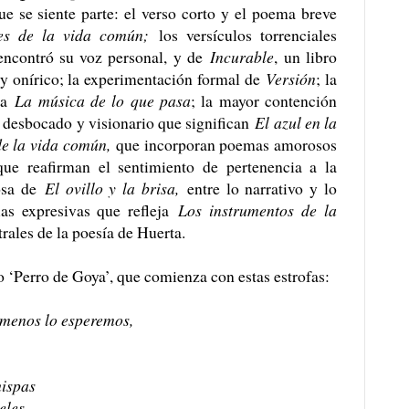
ue se siente parte: el verso corto y el poema breve
es de la vida común;
los versículos torrenciales
encontró su voz personal, y de
Incurable
, un libro
y onírico; la experimentación formal de
Versión
; la
ria
La música de lo que pasa
; la mayor contención
o desbocado y visionario que significan
El azul en la
e la vida común,
que incorporan poemas amorosos
ue reafirman el sentimiento de pertenencia a la
rosa de
El ovillo y la brisa,
entre lo narrativo y lo
ias expresivas que refleja
Los instrumentos de la
trales de la poesía de Huerta.
o ‘Perro de Goya’, que comienza con estas estrofas:
 menos lo esperemos,
chispas
eles