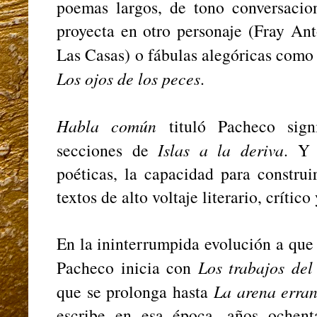
poemas largos, de tono conversacion
proyecta en otro personaje (Fray An
Las Casas) o fábulas alegóricas como 
Los ojos de los peces
.
Habla común
tituló Pacheco signi
secciones de
Islas a la deriva
. Y 
poéticas, la capacidad para construi
textos de alto voltaje literario, crític
En la ininterrumpida evolución a que
Pacheco inicia con
Los trabajos del
que se prolonga hasta
La arena erran
escribe en esa época, años ochent